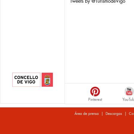
Tweets by @TurismodeVigo
Pinterest
YouTu
|
|
Área de prensa
Descargas
Co