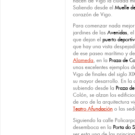
hacen de Vigo la ciudad m
Saliendo desde el
Muelle de
corazón de Vigo.
Para comenzar nada mejor 
jardines de las
Avenidas
, e
que dejan el
puerto deporti
que hay una vista despejada
de ese paseo marítimo y de
Alameda
, en la
Praza de Co
unos excelentes ejemplos de
Vigo de finales del siglo 
su mayor desarrollo. En la 
subiendo desde la
Praza de
Colón, se alzan los edificio
de oro de la arquitectura v
Teatro Afundación
o las sed
Siguiendo la calle Policarp
desemboca en la
Porta do S
ser esta una de las princip