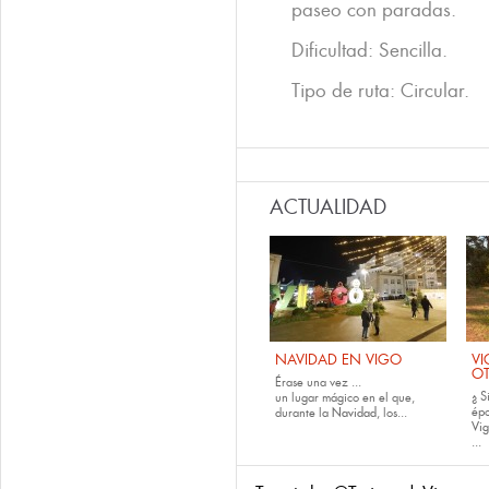
paseo con paradas.
Dificultad: Sencilla.
Tipo de ruta: Circular.
ACTUALIDAD
NAVIDAD EN VIGO
VI
O
Érase una vez ...
¿ S
un lugar mágico en el que,
épo
durante la
Navidad
, los...
Vig
...