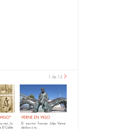
1 de 12
›
 VIGO"
VERNE EN VIGO
a vez, la
E
l escritor francés
Jules Verne
e
El Cable
dedica a la...