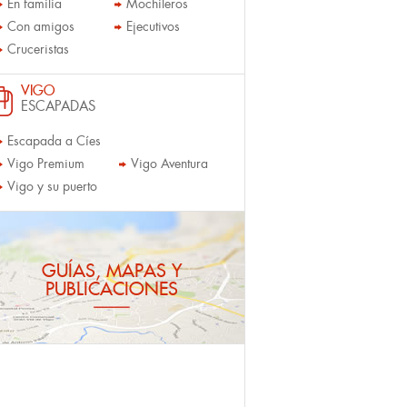
En familia
Mochileros
Con amigos
Ejecutivos
Cruceristas
VIGO
ESCAPADAS
Escapada a Cíes
Vigo Premium
Vigo Aventura
Vigo y su puerto
GUÍAS, MAPAS Y
PUBLICACIONES