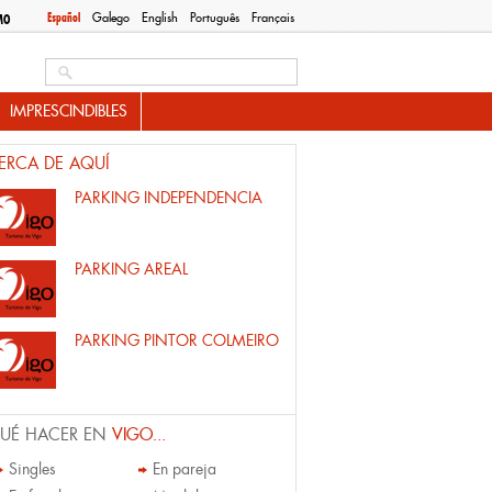
Español
Galego
English
Português
Français
MO
Search this site
IMPRESCINDIBLES
ERCA DE AQUÍ
PARKING INDEPENDENCIA
PARKING AREAL
PARKING PINTOR COLMEIRO
UÉ HACER EN
VIGO...
Singles
En pareja