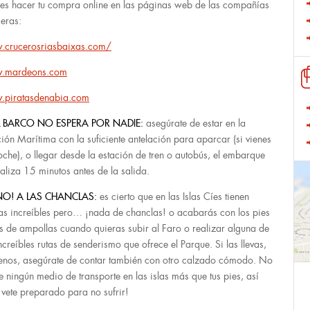
es hacer tu compra online en las páginas web de las compañías
eras:
crucerosriasbaixas.com/
.mardeons.com
piratasdenabia.com
L BARCO NO ESPERA POR NADIE:
asegúrate de estar en la
ción Marítima con la suficiente antelación para aparcar (si vienes
oche), o llegar desde la estación de tren o autobús, el embarque
ealiza 15 minutos antes de la salida.
NO! A LAS CHANCLAS:
es cierto que en las Islas Cíes tienen
as increíbles pero… ¡nada de chanclas! o acabarás con los pies
os de ampollas cuando quieras subir al Faro o realizar alguna de
increíbles rutas de senderismo que ofrece el Parque. Si las llevas,
enos, asegúrate de contar también con otro calzado cómodo. No
te ningún medio de transporte en las islas más que tus pies, así
¡vete preparado para no sufrir!