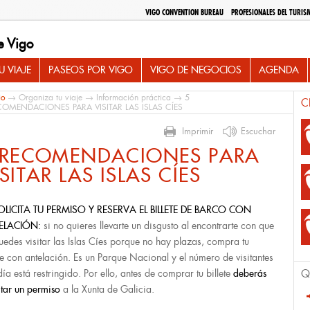
VIGO CONVENTION BUREAU
PROFESIONALES DEL TURIS
e Vigo
 VIAJE
PASEOS POR VIGO
VIGO DE NEGOCIOS
AGENDA
io
→
Organiza tu viaje
→
Información práctica
→ 5
C
COMENDACIONES PARA VISITAR LAS ISLAS CÍES
Imprimir
Escuchar
 RECOMENDACIONES PARA
ISITAR LAS ISLAS CÍES
OLICITA TU PERMISO Y
RESERVA EL BILLETE DE BARCO CON
ELACIÓN:
si no quieres llevarte un disgusto al encontrarte con que
uedes visitar las Islas Cíes porque no hay plazas, compra tu
ete con antelación. Es un Parque Nacional y el número de visitantes
día está restringido. Por ello, antes de comprar tu billete
deberás
Q
itar un permiso
a la Xunta de Galicia.