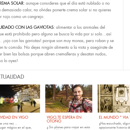
REMA SOLAR:
aunque consideres que el día está nublado o no
 demasiado calor, no olvides ponerte crema solar si no quieres
er rojo como un cangrejo.
UIDADO CON LAS GAVIOTAS:
alimentar a los animales del
ue está prohibido pero alguno se busca la vida por si solo…así
 ¡ojo con las gaviotas! porque son muy monas, pero roban y se
n tu comida. No dejes ningún alimento a la vista y asegúrate de
ar bien las bolsas porque abren cremalleras y desatan nudos,
o lo oyes!
TUALIDAD
VIDAD EN VIGO
VIGO TE ESPERA EN
EL MUNDO " VIA
OTOÑO
e una vez ...
¿Has escuchado, algun
¿ Sin planes para viajar en esta
lugar mágico en el que,
apasionante historia d