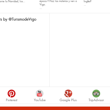
época ? Haz las maletas y ven a
ante la
Navidad
, los...
Inglés?
Vigo.
...
...
ts by @TurismodeVigo
Pinterest
YouTube
Google Plus
TripAdvisor