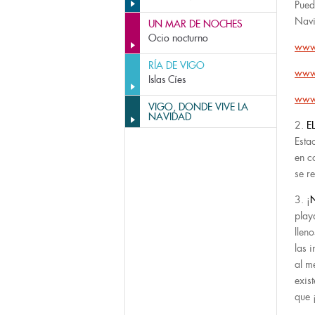
Pued
Navi
UN MAR DE NOCHES
Ocio nocturno
www.
RÍA DE VIGO
www
Islas Cíes
www.
VIGO, DONDE VIVE LA
NAVIDAD
2.
E
Esta
en c
se r
3. ¡
play
llen
las 
al m
exis
que 