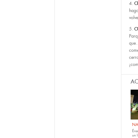
4.
C
haga
volv
5.
C
Parq
que…
come
cerr
¡com
AC
NA
Éras
un 