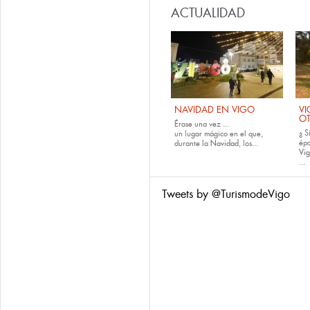
ACTUALIDAD
NAVIDAD EN VIGO
VI
O
Érase una vez ...
¿ S
un lugar mágico en el que,
épo
durante la
Navidad
, los...
Vig
...
Tweets by @TurismodeVigo