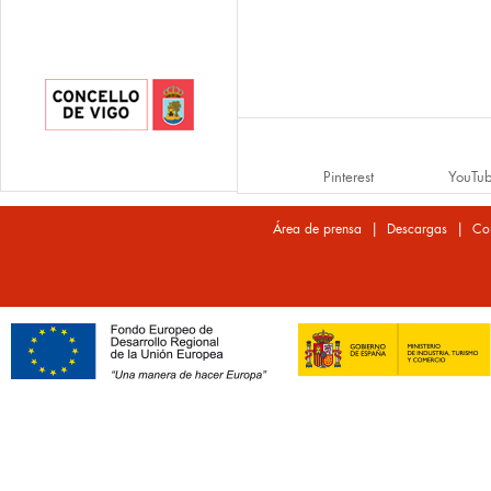
Pinterest
YouTu
|
|
Área de prensa
Descargas
Co