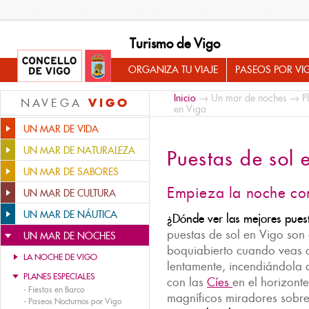
Turismo de Vigo
ORGANIZA TU VIAJE
PASEOS POR VI
Inicio
→
Un mar de noches
→
P
VIGO
NAVEGA
en Vigo
UN MAR DE VIDA
UN MAR DE NATURALEZA
Puestas de sol 
UN MAR DE SABORES
Empieza la noche con
UN MAR DE CULTURA
UN MAR DE NÁUTICA
¿Dónde ver las mejores pues
puestas de sol en Vigo son
UN MAR DE NOCHES
boquiabierto cuando veas c
LA NOCHE DE VIGO
lentamente, incendiándola 
PLANES ESPECIALES
con las
Cíes
en el horizont
-
Fiestas en Barco
magníficos miradores sobre 
-
Paseos Nocturnos por Vigo