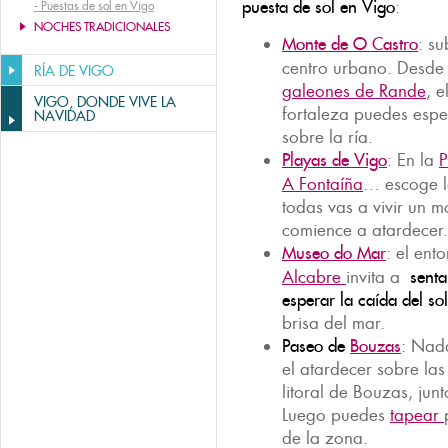
puesta de sol en Vigo
:
-
Puestas de sol en Vigo
NOCHES TRADICIONALES
Monte de O Castro
: su
centro urbano. Desde
RÍA DE VIGO
galeones de Rande
, e
VIGO, DONDE VIVE LA
fortaleza puedes esper
NAVIDAD
sobre la ría.
Playas de Vigo
: En la
P
A Fontaíña
… escoge l
todas vas a vivir un
comience a atardecer.
Museo do Mar
: el ent
Alcabre
invita a
senta
esperar la caída del sol
brisa del mar.
Paseo de
Bouzas
: Nada
el atardecer sobre la
litoral de Bouzas, jun
Luego puedes
tapear
de la zona.