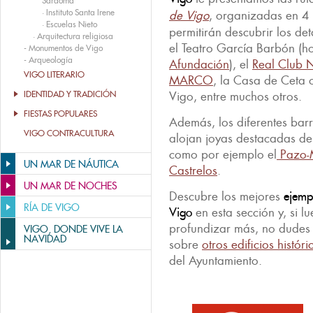
Sárdoma
·
Instituto Santa Irene
de Vigo
, organizadas en 4 i
·
Escuelas Nieto
permitirán descubrir los de
·
Arquitectura religiosa
el Teatro García Barbón (
-
Monumentos de Vigo
-
Arqueología
Afundación
), el
Real Club 
VIGO LITERARIO
MARCO
, la Casa de Ceta 
IDENTIDAD Y TRADICIÓN
Vigo, entre muchos otros.
FIESTAS POPULARES
Además, los diferentes bar
VIGO CONTRACULTURA
alojan joyas destacadas de
como por ejemplo el
Pazo-
UN MAR DE NÁUTICA
Castrelos
.
UN MAR DE NOCHES
Descubre los mejores
ejempl
RÍA DE VIGO
Vigo
en esta sección y, si l
profundizar más, no dudes 
VIGO, DONDE VIVE LA
NAVIDAD
sobre
otros edificios histór
del Ayuntamiento.