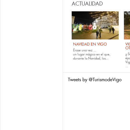
ACTUALIDAD
NAVIDAD EN VIGO
VI
O
Érase una vez ...
¿ S
un lugar mágico en el que,
épo
durante la
Navidad
, los...
Vig
...
Tweets by @TurismodeVigo