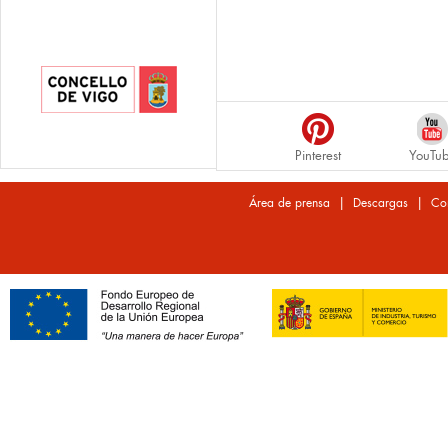
Pinterest
YouTu
|
|
Área de prensa
Descargas
Co