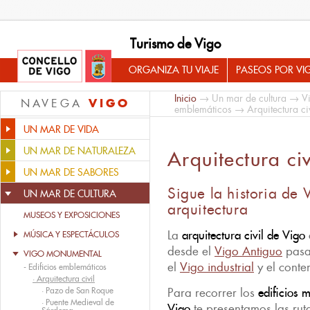
Turismo de Vigo
ORGANIZA TU VIAJE
PASEOS POR VI
Inicio
→
Un mar de cultura
→
V
VIGO
NAVEGA
emblemáticos
→ Arquitectura civ
UN MAR DE VIDA
UN MAR DE NATURALEZA
Arquitectura civ
UN MAR DE SABORES
Sigue la historia de 
UN MAR DE CULTURA
arquitectura
MUSEOS Y EXPOSICIONES
La
arquitectura civil de Vigo
MÚSICA Y ESPECTÁCULOS
desde el
Vigo Antiguo
pasa
VIGO MONUMENTAL
el
Vigo industrial
y el cont
-
Edificios emblemáticos
·
Arquitectura civil
·
Pazo de San Roque
Para recorrer los
edificios 
·
Puente Medieval de
Vigo
te presentamos las ru