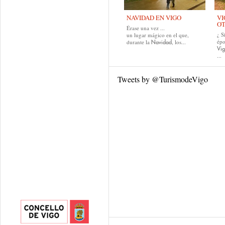
NAVIDAD EN VIGO
VI
O
Érase una vez ...
¿ S
un lugar mágico en el que,
épo
durante la
, los...
Navidad
Vig
...
Tweets by @TurismodeVigo