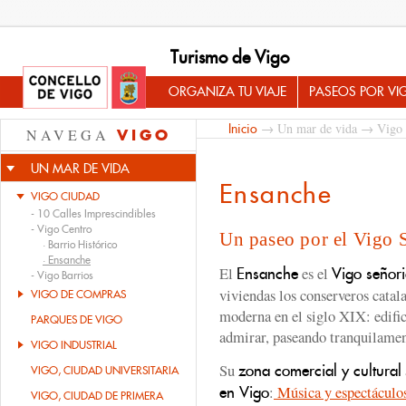
Turismo de Vigo
ORGANIZA TU VIAJE
PASEOS POR VI
→
Un mar de vida
→
Vigo
Inicio
NAVEGA
VIGO
UN MAR DE VIDA
Ensanche
VIGO CIUDAD
-
10 Calles Imprescindibles
-
Vigo Centro
Un paseo por el Vigo 
·
Barrio Histórico
·
Ensanche
El
es el
Ensanche
Vigo señori
-
Vigo Barrios
viviendas los conserveros catal
VIGO DE COMPRAS
moderna en el siglo XIX: edifi
PARQUES DE VIGO
admirar, paseando tranquilamen
VIGO INDUSTRIAL
Su
zona comercial y cultural
VIGO, CIUDAD UNIVERSITARIA
:
Música y espectáculo
en Vigo
VIGO, CIUDAD DE PRIMERA