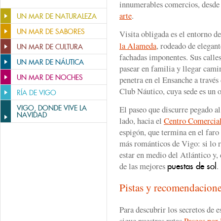
innumerables comercios, desde
arte
.
UN MAR DE NATURALEZA
UN MAR DE SABORES
Visita obligada es el entorno d
la Alameda
, rodeado de elegant
UN MAR DE CULTURA
fachadas imponentes. Sus calles
UN MAR DE NÁUTICA
pasear en familia y llegar cami
UN MAR DE NOCHES
penetra en el Ensanche a través
Club Náutico, cuya sede es un o
RÍA DE VIGO
VIGO, DONDE VIVE LA
El paseo que discurre pegado al 
NAVIDAD
lado, hacia el
Centro Comercia
espigón, que termina en el faro 
más románticos de Vigo: si lo r
estar en medio del Atlántico y, 
de las mejores
.
puestas de sol
Pistas y recomendacion
Para descubrir los secretos de e
sigue nuestras rutas
Paseos por 