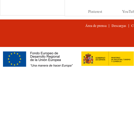
Pinterest
YouTu
|
|
Área de prensa
Descargas
C