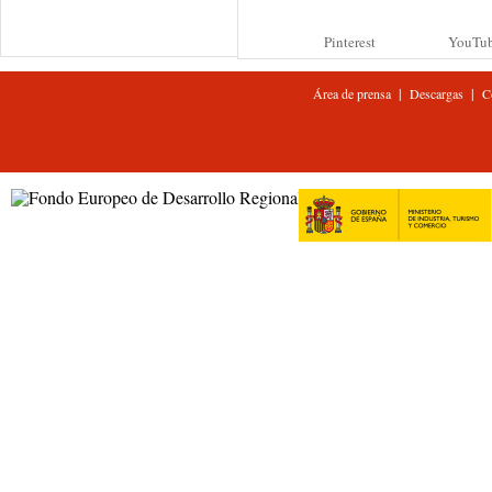
Pinterest
YouTu
|
|
Área de prensa
Descargas
C