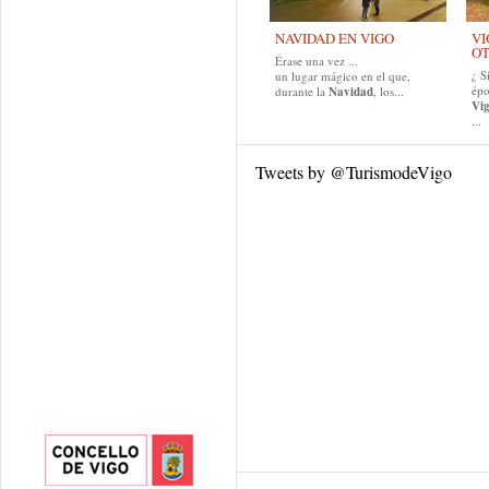
NAVIDAD EN VIGO
VI
O
Érase una vez ...
¿ S
un lugar mágico en el que,
épo
durante la
Navidad
, los...
Vig
...
Tweets by @TurismodeVigo