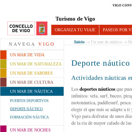
VIGO CONV
Turismo de Vigo
ORGANIZA TU VIAJE
PASEOS POR V
Inicio
→
Un mar de náutica
→ Dep
NAVEGA
VIGO
UN MAR DE VIDA
Deporte náutico
UN MAR DE NATURALEZA
UN MAR DE SABORES
Actividades náuticas e
UN MAR DE CULTURA
deportes náuticos
Los
que pued
UN MAR DE NÁUTICA
infinitos: vela, surf, buceo, pi
PUERTOS DEPORTIVOS
motonáutica, paddlesurf, pesca
elegir el que más se adapte a ti
DEPORTE NÁUTICO
Vigo para disfrutar de unos día
FORMACIÓN NÁUTICA
de la ría de mayor calado de la
UN MAR DE NOCHES