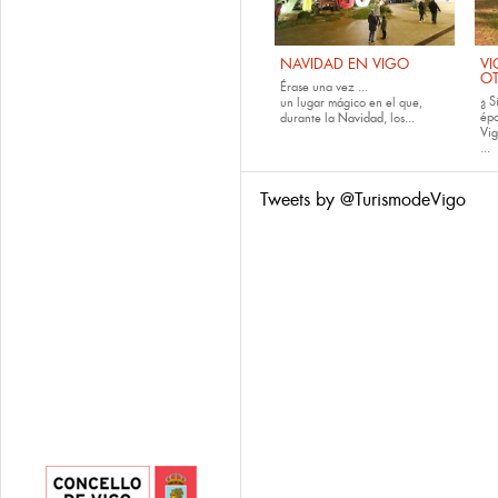
NAVIDAD EN VIGO
VI
O
Érase una vez ...
¿ S
un lugar mágico en el que,
épo
durante la
Navidad
, los...
Vig
...
Tweets by @TurismodeVigo