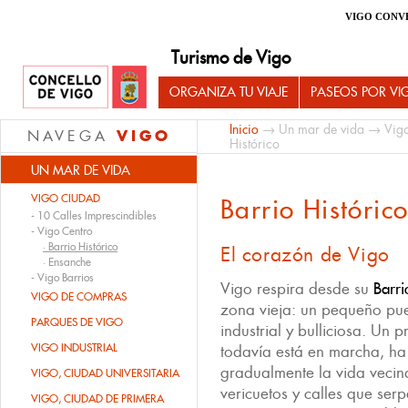
VIGO CONV
Turismo de Vigo
ORGANIZA TU VIAJE
PASEOS POR VI
Inicio
→
Un mar de vida
→
Vig
VIGO
NAVEGA
Histórico
UN MAR DE VIDA
VIGO CIUDAD
Barrio Históric
-
10 Calles Imprescindibles
-
Vigo Centro
·
Barrio Histórico
El corazón de Vigo
·
Ensanche
-
Vigo Barrios
Vigo respira desde su
Barri
VIGO DE COMPRAS
zona vieja: un pequeño pu
PARQUES DE VIGO
industrial y bulliciosa. Un 
VIGO INDUSTRIAL
todavía está en marcha, ha
gradualmente la vida vecina
VIGO, CIUDAD UNIVERSITARIA
vericuetos y calles que ser
VIGO, CIUDAD DE PRIMERA