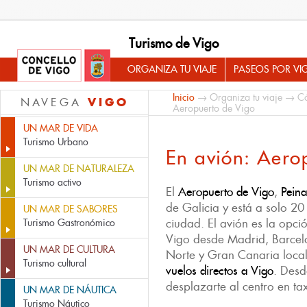
Turismo de Vigo
ORGANIZA TU VIAJE
PASEOS POR VI
Inicio
→
Organiza tu viaje
→
Có
VIGO
NAVEGA
Aeropuerto de Vigo
UN MAR DE VIDA
Turismo Urbano
En avión: Aero
UN MAR DE NATURALEZA
Turismo activo
El
Aeropuerto de Vigo
,
Pein
de Galicia y está a solo 20
UN MAR DE SABORES
ciudad. El avión es la opci
Turismo Gastronómico
Vigo desde Madrid, Barcelo
UN MAR DE CULTURA
Norte y Gran Canaria loca
Turismo cultural
vuelos directos a Vigo
. Desd
desplazarte al centro en ta
UN MAR DE NÁUTICA
Turismo Náutico