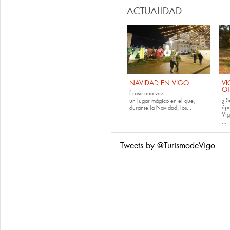
ACTUALIDAD
NAVIDAD EN VIGO
VI
O
Érase una vez ...
¿ S
un lugar mágico en el que,
épo
durante la
Navidad
, los...
Vig
...
Tweets by @TurismodeVigo