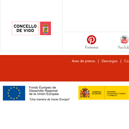
Pinterest
YouTu
|
|
Área de prensa
Descargas
Co