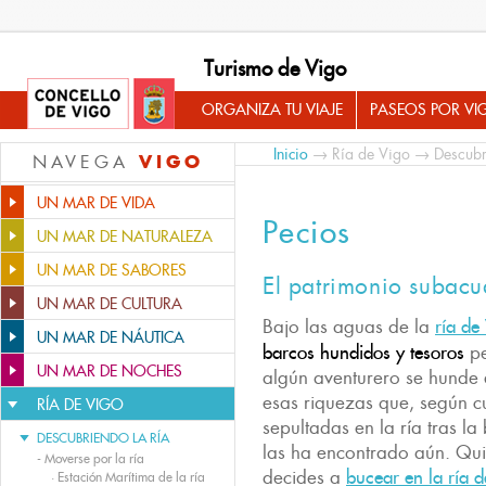
Turismo de Vigo
ORGANIZA TU VIAJE
PASEOS POR VI
Inicio
→
Ría de Vigo
→
Descubr
VIGO
NAVEGA
UN MAR DE VIDA
Pecios
UN MAR DE NATURALEZA
UN MAR DE SABORES
El patrimonio subacu
UN MAR DE CULTURA
Bajo las aguas de la
ría de
UN MAR DE NÁUTICA
barcos hundidos y tesoros
p
UN MAR DE NOCHES
algún aventurero se hunde 
esas riquezas que, según c
RÍA DE VIGO
sepultadas en la ría tras 
DESCUBRIENDO LA RÍA
las ha encontrado aún. Quiz
-
Moverse por la ría
decides a
bucear en la ría 
·
Estación Marítima de la ría