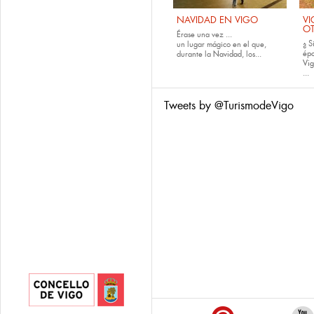
NAVIDAD EN VIGO
VI
O
Érase una vez ...
¿ S
un lugar mágico en el que,
épo
durante la
Navidad
, los...
Vig
...
Tweets by @TurismodeVigo