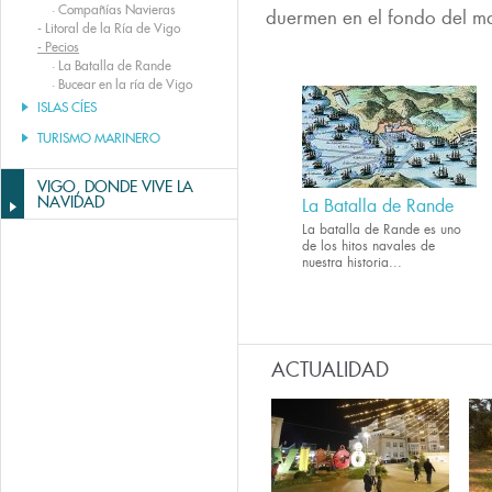
·
Compañías Navieras
duermen en el fondo del m
-
Litoral de la Ría de Vigo
-
Pecios
·
La Batalla de Rande
·
Bucear en la ría de Vigo
ISLAS CÍES
TURISMO MARINERO
VIGO, DONDE VIVE LA
NAVIDAD
La Batalla de Rande
La batalla de Rande es uno
de los hitos navales de
nuestra historia...
ACTUALIDAD