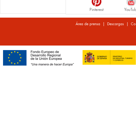
Pinterest
YouTu
|
|
Área de prensa
Descargas
Co