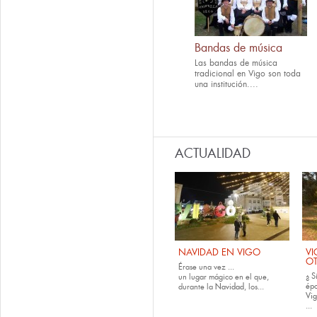
Bandas de música
Las bandas de música
tradicional en Vigo son toda
una institución....
ACTUALIDAD
NAVIDAD EN VIGO
VI
O
Érase una vez ...
¿ S
un lugar mágico en el que,
épo
durante la
Navidad
, los...
Vig
...