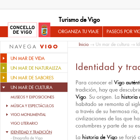
Turismo de Vigo
ORGANIZA TU VIAJE
PASEOS POR VI
Inicio
→
Un mar de cultura
→ Ide
VIGO
NAVEGA
UN MAR DE VIDA
Identidad y tra
UN MAR DE NATURALEZA
UN MAR DE SABORES
Para conocer el
Vigo autént
UN MAR DE CULTURA
tradición, hay que descubr
Vigo
. Su origen. La
historia
MUSEOS Y EXPOSICIONES
habitado se remonta al siglo
MÚSICA Y ESPECTÁCULOS
a través de su hermosa ría
VIGO MONUMENTAL
civilizaciones de las que h
VIGO LITERARIO
costumbres y parte de su esp
IDENTIDAD Y TRADICIÓN
La
historia de
Vigo
se forjó
-
Etnografía de Vigo