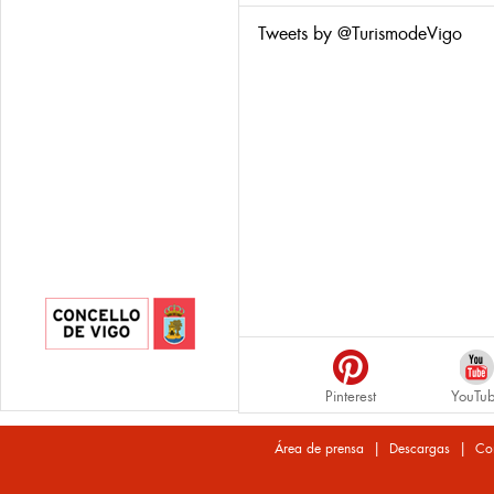
Tweets by @TurismodeVigo
Pinterest
YouTu
|
|
Área de prensa
Descargas
Co