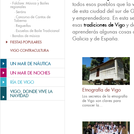
-
Folclore: Música y Bailes
todos esos pueblos que la v
regionales
de esta ciudad del sur de Ga
·
Seráns
·
Concurso de Cantos de
y emprendedora. En esta se
Taberna
esas
tradiciones de Vigo
y de
·
Regueifas
·
Escuelas de Baile Tradicional
aprenderás algunas cosas q
-
Bandas de música
Galicia y de España.
FIESTAS POPULARES
VIGO CONTRACULTURA
UN MAR DE NÁUTICA
UN MAR DE NOCHES
RÍA DE VIGO
Etnografía de Vigo
VIGO, DONDE VIVE LA
NAVIDAD
Los secretos de la etnografía
de Vigo son claves para
conocer la...