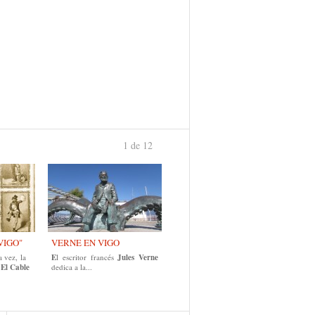
1 de 12
›
VIGO"
VERNE EN VIGO
 vez, la
E
l escritor francés
Jules Verne
El Cable
dedica a la...