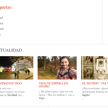
quetas:
ad
ura
rte
a
TUALIDAD
VIDAD EN VIGO
VIGO TE ESPERA EN
EL MUNDO " VIA 
OTOÑO
e una vez ...
¿Has escuchado, alguna
¿ Sin planes para viajar en esta
lugar mágico en el que,
apasionante historia de
época ? Haz las maletas y ven a
ante la
Navidad
, los...
Inglés?
Vigo.
...
...