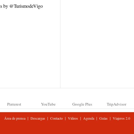
ts by @TurismodeVigo
Pinterest
YouTube
Google Plus
TripAdvisor
|
|
|
|
|
|
Área de prensa
Descargas
Contacto
Vídeos
Agenda
Guías
Viajeros 2.0