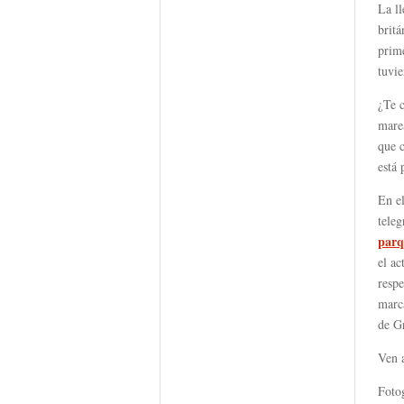
La l
britá
prime
tuvie
¿Te c
marea
que 
está 
En el
teleg
parq
el ac
respe
marca
de G
Ven a
Foto