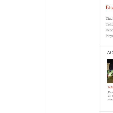
Eti
Ciud
Cult
Depo
Play
AC
NA
Éras
un 
dur