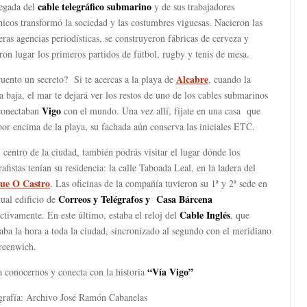
cable telegráfico submarino
legada del
y de sus trabajadores
nicos transformó la sociedad y las costumbres viguesas. Nacieron las
ras agencias periodísticas, se construyeron fábricas de cerveza y
ron lugar los primeros partidos de fútbol, rugby y tenis de mesa.
Alcabre
uento un secreto? Si te acercas a la playa de
, cuando la
 baja, el mar te dejará ver los restos de uno de los cables submarinos
Vigo
conectaban
con el mundo. Una vez allí, fíjate en una casa que
por encima de la playa, su fachada aún conserva las iniciales ETC.
 centro de la ciudad, también podrás visitar el lugar dónde los
rafistas tenían su residencia: la calle Taboada Leal, en la ladera del
ue O Castro
. Las oficinas de la compañía tuvieron su 1ª y 2ª sede en
Correos y Telégrafos y Casa Bárcena
tual edificio de
Cable Inglés
ctivamente. En este último, estaba el reloj del
, que
ba la hora a toda la ciudad, sincronizado al segundo con el meridiano
reenwich.
“Vía Vigo”
 conocernos y conecta con la historia
grafía: Archivo José Ramón Cabanelas