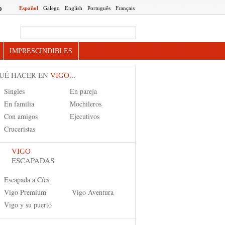
Español
Galego
English
Português
Français
O
Search this site
IMPRESCINDIBLES
UÉ HACER EN
VIGO...
Singles
En pareja
En familia
Mochileros
Con amigos
Ejecutivos
Cruceristas
VIGO
ESCAPADAS
Escapada a Cíes
Vigo Premium
Vigo Aventura
Vigo y su puerto