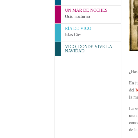
UN MAR DE NOCHES
Ocio nocturno
RÍA DE VIGO
Islas Cíes
VIGO, DONDE VIVE LA
NAVIDAD
¿Has 
En ju
b
del
la m
La se
una d
conoc
de la