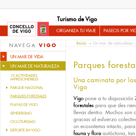
Turismo de Vigo
ORGANIZA TU VIAJE
PASEOS POR VI
Inicio
→
Un mar de naturaleza
→
VIGO
NAVEGA
UN MAR DE VIDA
Parques foresta
UN MAR DE NATURALEZA
10 ACTIVIDADES
Una caminata por los
IMPRESCINDIBLES
Vigo
PARQUE NACIONAL
PARQUES FORESTALES
Vigo
pone a tu disposición
forestales
para que des rien
PLAYAS DE VIGO
llevas dentro. Muchos son 
SENDERISMO
gracias al esfuerzo colecti
CICLOTURISMO
un ecosistema intacto, para
DEPORTE EN VIGO
fauna y flora
autóctona, tan