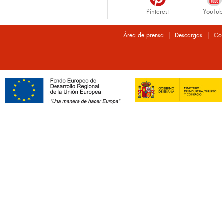
Pinterest
YouTu
|
|
Área de prensa
Descargas
Co