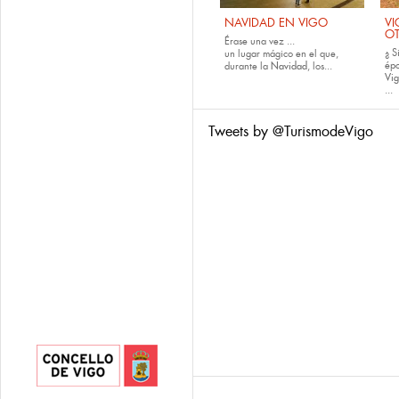
NAVIDAD EN VIGO
VI
O
Érase una vez ...
¿ S
un lugar mágico en el que,
épo
durante la
Navidad
, los...
Vig
...
Tweets by @TurismodeVigo