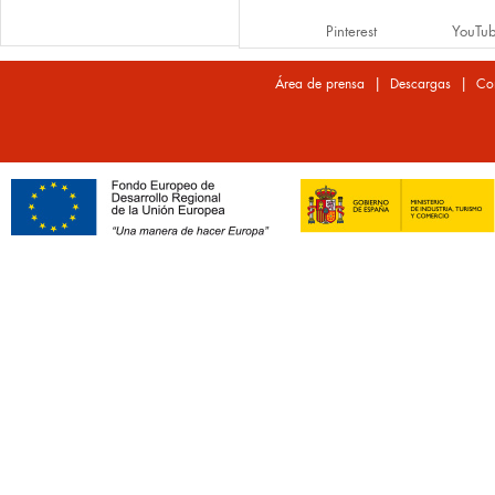
Pinterest
YouTu
|
|
Área de prensa
Descargas
Co