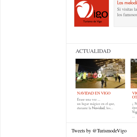
Las melodí
Si visitas 
los famoso
Páginas
ACTUALIDAD
NAVIDAD EN VIGO
VI
O
Érase una vez ...
¿ S
un lugar mágico en el que,
épo
durante la
, los...
Navidad
Vig
...
Tweets by @TurismodeVigo