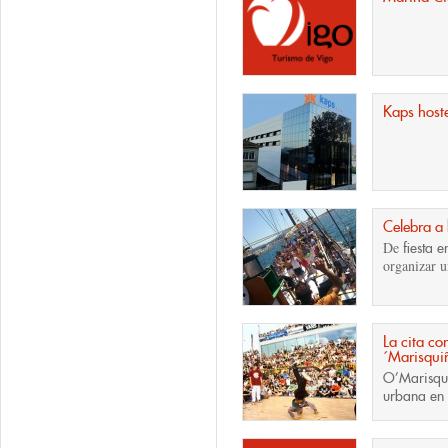
Kaps hoste
Celebra a
De
fiesta 
organizar u
La cita co
´Marisqui
O’Marisqu
urbana en 