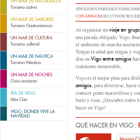
UN MAR DE NATURALEZA
Turismo activo
SINGLES
EN PAREJA
EN FAMILIA
MO
EJECUTIVOS
CRUCER
CON AMIGOS
UN MAR DE SABORES
Turismo Gastronómico
Al organizar un
viaje en grup
una parada obligada: Vigo. Bue
UN MAR DE CULTURA
el ambiente de marcha nocturna
Turismo cultural
Tengas la edad que tengas y via
UN MAR DE NÁUTICA
días en
hará
Vigo entre amigos
Turismo Náutico
realmente memorable.
UN MAR DE NOCHES
Vigo es el mejor plan para disf
Ocio nocturno
, para divertirse, hacer 
amigos
conocer gente maravillosa y co
RÍA DE VIGO
baile y risas. ¡Descubre todos 
Islas Cíes
hacer en Vigo!
VIGO, DONDE VIVE LA
NAVIDAD
QUÉ HACER EN VIGO :
Marina Ci