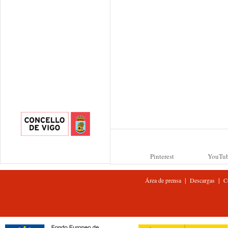
Pinterest
YouTu
|
|
Área de prensa
Descargas
C