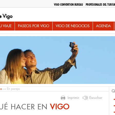
VIGO CONVENTION BUREAU
PROFESIONALES DEL TURIS
e Vigo
 VIAJE
PASEOS POR VIGO
VIGO DE NEGOCIOS
AGENDA
io
→ En pareja
Q
Imprimir
Escuchar
UÉ HACER EN
VIGO