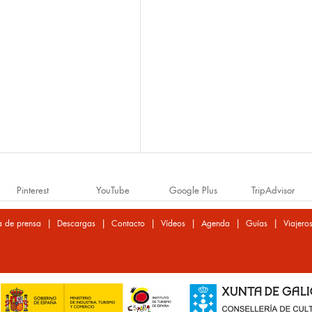
Pinterest
YouTube
Google Plus
TripAdvisor
|
|
|
|
|
|
a de prensa
Descargas
Contacto
Vídeos
Agenda
Guías
Viajero