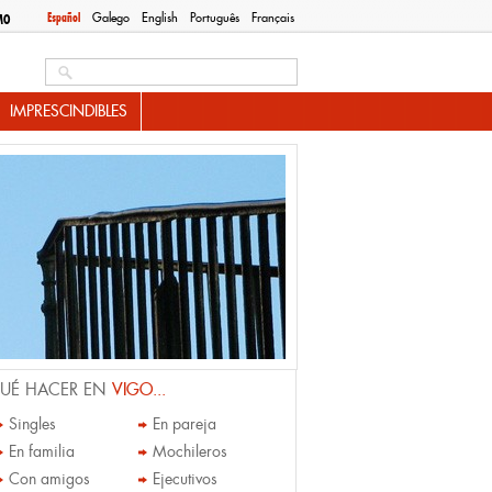
Español
Galego
English
Português
Français
MO
Search this site
IMPRESCINDIBLES
UÉ HACER EN
VIGO...
Singles
En pareja
En familia
Mochileros
Con amigos
Ejecutivos