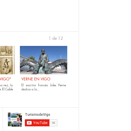
1 de 12
›
 VIGO"
VERNE EN VIGO
a vez, la
E
l escritor francés
Jules Verne
e
El Cable
dedica a la...