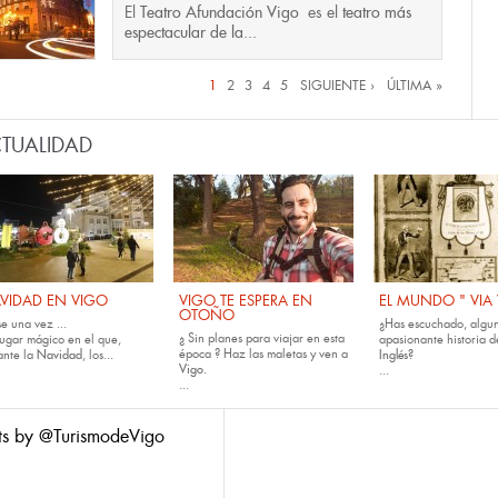
El
Teatro Afundación Vigo
es el
teatro más
espectacular de la...
inas
1
2
3
4
5
SIGUIENTE ›
ÚLTIMA »
TUALIDAD
VIDAD EN VIGO
VIGO TE ESPERA EN
EL MUNDO " VIA
OTOÑO
e una vez ...
¿Has escuchado, algun
¿ Sin planes para viajar en esta
lugar mágico en el que,
apasionante historia d
época ? Haz las maletas y ven a
ante la
Navidad
, los...
Inglés?
Vigo.
...
...
ts by @TurismodeVigo