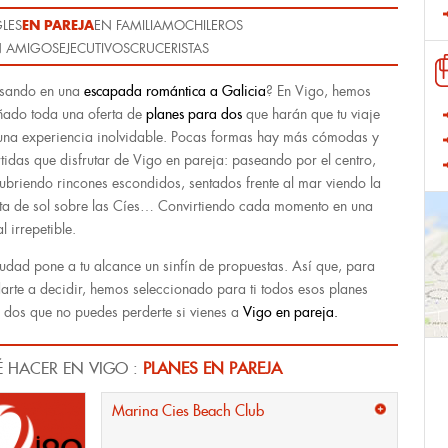
EN PAREJA
GLES
EN FAMILIA
MOCHILEROS
 AMIGOS
EJECUTIVOS
CRUCERISTAS
sando en una
escapada romántica a Galicia
? En Vigo, hemos
ñado toda una oferta de
planes para dos
que harán que tu viaje
una experiencia inolvidable. Pocas formas hay más cómodas y
rtidas que disfrutar de Vigo en pareja: paseando por el centro,
ubriendo rincones escondidos, sentados frente al mar viendo la
ta de sol sobre las Cíes… Convirtiendo cada momento en una
l irrepetible.
iudad pone a tu alcance un sinfín de propuestas. Así que, para
arte a decidir, hemos seleccionado para ti todos esos planes
 dos que no puedes perderte si vienes a
Vigo en pareja.
 HACER EN VIGO :
PLANES EN PAREJA
Marina Cies Beach Club