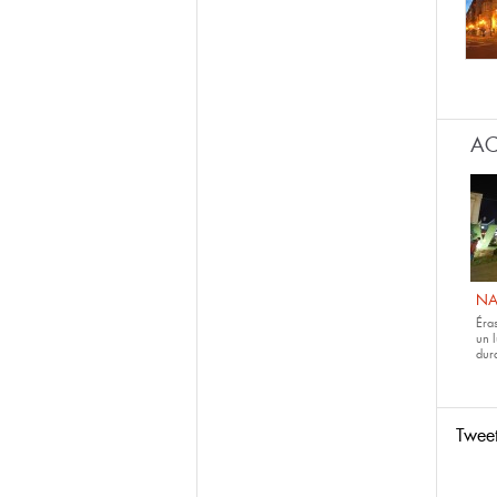
Pág
AC
NA
Éras
un 
dur
Twee