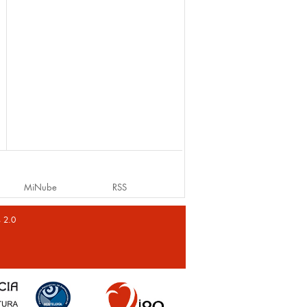
MiNube
RSS
s 2.0