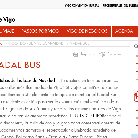
VIGO CONVENTION BUREAU
PROFESIONALES DEL TURIS
e Vigo
 VIAJE
PASEOS POR VIGO
VIGO DE NEGOCIOS
AGENDA
io
→
VIGO, DONDE VIVE LA NAVIDAD
→ NADAL BUS
Q
Imprimir
Escuchar
ADAL BUS
utobús de las luces de Navidad.
¿Te apetece un tour panorámico
las calles más iluminadas de Vigo? Si viajas conniños, dispones
oco tiempo o simplemente no te apetece caminar, el Nadal Bus
a excelente elección para ver las zonas más emblemáticas de la
ad.Elige una de sus 5 rutas y recorre los distintos barrios de Vigo
tras disfrutas delambiente navideño:
1. RUTA CENTRO
Recorre el
ro financiero, la milla de oro y la gran zona comercial abierta de
iudadmientras admiras el espectacular alumbrado navideño de
 Centro. Policarpo Sanz - Gran Vía - Plaza España - Plaza