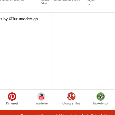
ante la
Navidad
, los...
Inglés?
Vigo.
...
...
ts by @TurismodeVigo
Pinterest
YouTube
Google Plus
TripAdvisor