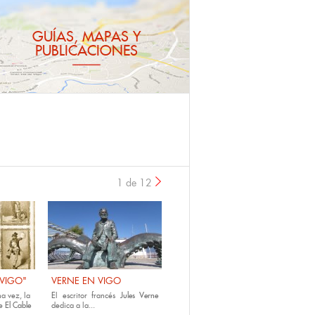
GUÍAS, MAPAS Y
PUBLICACIONES
1 de 12
›
 VIGO"
VERNE EN VIGO
a vez, la
E
l escritor francés
Jules Verne
e
El Cable
dedica a la...