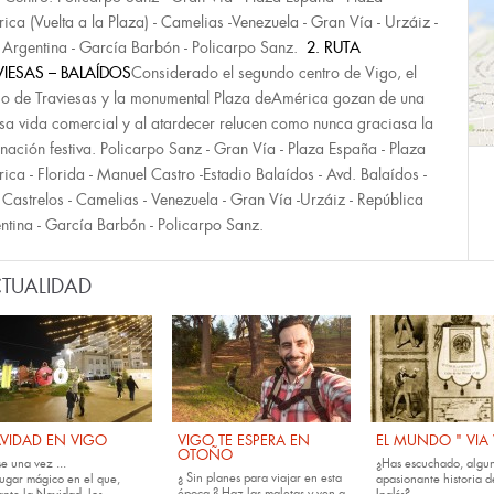
ica (Vuelta a la Plaza) - Camelias -Venezuela - Gran Vía - Urzáiz -
 Argentina - García Barbón - Policarpo Sanz.
2. RUTA
VIESAS – BALAÍDOS
Considerado el segundo centro de Vigo, el
io de Traviesas y la monumental Plaza deAmérica gozan de una
nsa vida comercial y al atardecer relucen como nunca graciasa la
inación festiva. Policarpo Sanz - Gran Vía - Plaza España - Plaza
ica - Florida - Manuel Castro -Estadio Balaídos - Avd. Balaídos -
 Castrelos - Camelias - Venezuela - Gran Vía -Urzáiz - República
ntina - García Barbón - Policarpo Sanz.
TUALIDAD
VIDAD EN VIGO
VIGO TE ESPERA EN
EL MUNDO " VIA
OTOÑO
e una vez ...
¿Has escuchado, algun
¿ Sin planes para viajar en esta
lugar mágico en el que,
apasionante historia d
época ? Haz las maletas y ven a