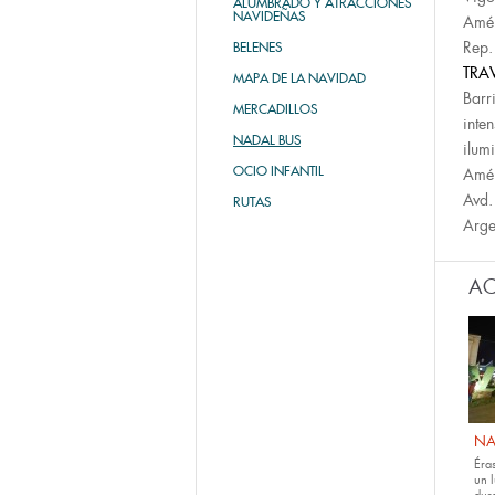
ALUMBRADO Y ATRACCIONES
NAVIDEÑAS
Amér
Rep.
BELENES
TRA
MAPA DE LA NAVIDAD
Barr
MERCADILLOS
inte
NADAL BUS
ilum
OCIO INFANTIL
Amér
Avd.
RUTAS
Arge
AC
NA
Éras
un 