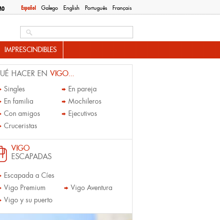
Español
Galego
English
Português
Français
MO
Search this site
IMPRESCINDIBLES
UÉ HACER EN
VIGO...
Singles
En pareja
En familia
Mochileros
Con amigos
Ejecutivos
Cruceristas
VIGO
ESCAPADAS
Escapada a Cíes
Vigo Premium
Vigo Aventura
Vigo y su puerto