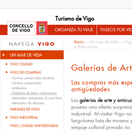
Turismo de Vigo
ORGANIZA TU VIAJE
PASEOS POR VI
Inicio
→
Un mar de vida
→
Vig
VIGO
NAVEGA
y Anticuarios
UN MAR DE VIDA
VIGO CIUDAD
Galerías de Art
VIGO DE COMPRAS
-
Centros comerciales abiertos
Las compras más espe
-
Centros comerciales
antigüedades
-
Artesanía
-
Galerías de Arte y Anticuarios
-
Mercados semanales al aire libre
Las
galerías de arte y anticu
-
Mercados de Abastos
poseen una oferta sorprend
PARQUES DE VIGO
industrial. Al visitar Vigo 
VIGO INDUSTRIAL
larguísima lista de museos y
VIGO, CIUDAD UNIVERSITARIA
empuje cultural privado no