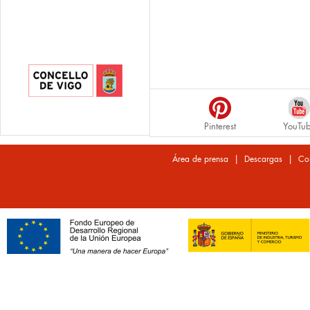
Pinterest
YouTu
|
|
Área de prensa
Descargas
Co