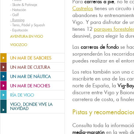
Para
carreras a pie
,
no te c
-
Skate & Patinaje
Castrelos
tienes un circuit
-
Natación
abandones tu entrenamiento
-
Golf
-
Running
Vigo. Y para disfrutar de 
-
Tenis, Pádel y Squash
tienes 12
parques forestale
-
Equitación
desnivel, para elegir la dur
AVENTURA EN VIGO
VIGOZOO
Las
carreras de fondo
se hac
sorprenderán los recorrido
UN MAR DE SABORES
puedes realizar en el entor
UN MAR DE CULTURA
Los retos también son una c
UN MAR DE NÁUTICA
inscribirte en una de las ca
norte de España, la
Vig-Ba
UN MAR DE NOCHES
discurre entre Vigo y Baion
RÍA DE VIGO
carretera de costa, a final
VIGO, DONDE VIVE LA
NAVIDAD
Pistas y recomendacio
Consulta toda la informació
media-maratón
en la web 