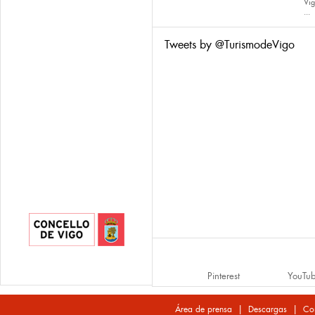
Vig
...
Tweets by @TurismodeVigo
Pinterest
YouTu
|
|
Área de prensa
Descargas
Co