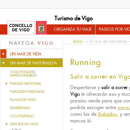
Turismo de Vigo
ORGANIZA TU VIAJE
PASEOS POR VI
Inicio
→
Un mar de naturaleza
NAVEGA
VIGO
UN MAR DE VIDA
Running
UN MAR DE NATURALEZA
10 ACTIVIDADES
Salir a correr en Vig
IMPRESCINDIBLES
PARQUE NACIONAL
Despertarse y
salir a correr
PARQUES FORESTALES
Vigo
te ofrecerán eso y mu
PLAYAS DE VIGO
paraíso verde para que cor
podrás escoger entre
parq
SENDERISMO
como las de
Balaídos
, y se
CICLOTURISMO
marcas tú.
DEPORTE EN VIGO
-
Fútbol