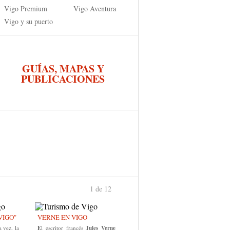
Vigo Premium
Vigo Aventura
Vigo y su puerto
GUÍAS, MAPAS Y
PUBLICACIONES
1 de 12
›
VIGO"
VERNE EN VIGO
 vez, la
E
l escritor francés
Jules Verne