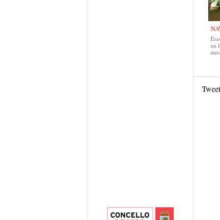
NA
Éras
un 
dur
Twee