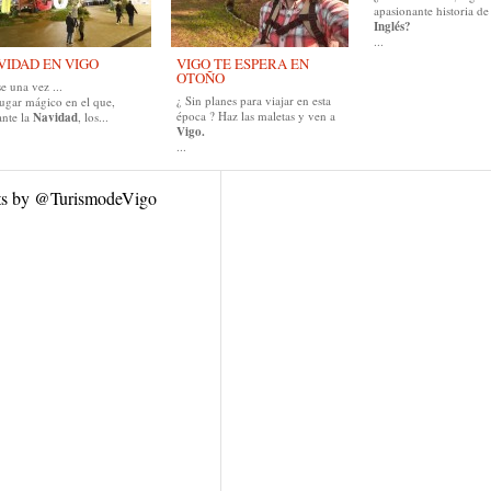
apasionante historia de
Inglés?
...
VIDAD EN VIGO
VIGO TE ESPERA EN
OTOÑO
e una vez ...
¿ Sin planes para viajar en esta
lugar mágico en el que,
época ? Haz las maletas y ven a
ante la
Navidad
, los...
Vigo.
...
ts by @TurismodeVigo