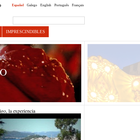
Español
Galego
English
Português
Français
O
Search this site
IMPRESCINDIBLES
go, la experiencia