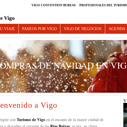
VIGO CONVENTION BUREAU
PROFESIONALES DEL TURISM
e Vigo
U VIAJE
PASEOS POR VIGO
VIGO DE NEGOCIOS
AGENDA
PRAS DE NAVIDAD EN VIGO
Vi
envenido a Vigo
Turismo de Vigo
rgete con
en el encanto de la mayor ciudad de
Rías Baixas
ia y descubre el corazón de las
: su luz, su clima