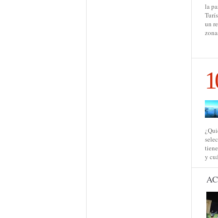
la p
Turís
un re
zonas
1
¿Qui
sele
tiene
y cuá
AC