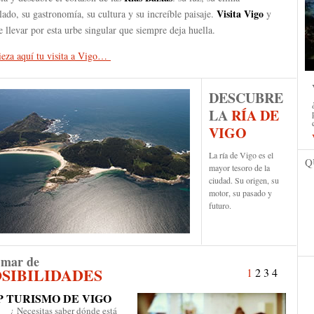
Visita Vigo
ado, su gastronomía, su cultura y su increíble paisaje.
y
e llevar por esta urbe singular que siempre deja huella.
eza aquí tu visita a Vigo…
DESCUBRE
LA
RÍA DE
VIGO
La ría de Vigo es el
Q
mayor tesoro de la
ciudad. Su origen, su
motor, su pasado y
futuro.
 mar de
SIBILIDADES
1
2
3
4
P TURISMO DE VIGO
ecesitas saber dónde está