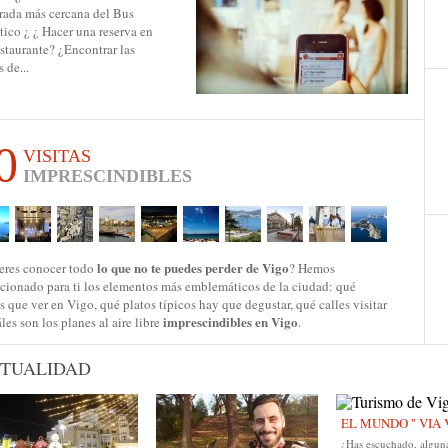
arada más cercana del Bus
tico ¿ ¿ Hacer una reserva en
staurante? ¿Encontrar las
 de...
0
VISITAS
IMPRESCINDIBLES
lo que no te puedes perder de Vigo
eres conocer todo
? Hemos
ccionado para ti los elementos más emblemáticos de la ciudad: qué
s que ver en Vigo, qué platos típicos hay que degustar, qué calles visitar
imprescindibles en Vigo
les son los planes al aire libre
.
TUALIDAD
EL MUNDO " VIA 
¿Has escuchado, alguna